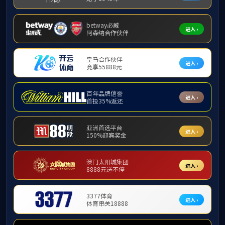
企业宣传片
上一条：
华西专家眼中的中国bv伟德国际1946：张鑫——引领全球牙科市场发展
版权所有©2025 伟德国际(victor1946-始于英国)唯一官方网站 ALL RIGHTS
RESERVED.