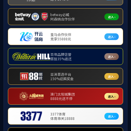
为坚持以习近平新时代中国特色社会主义为指导，深入学
习贯彻习近平强军思想和习近平总书记关于加强全民国防教育
的重要指示精神，10月11日下午，bv伟德国际1946党支部组织
公司全体员工、项目建设单位、物业管理公司、产业园区入驻
企业党员员工代表共计40余人开展国防教育主题党日活动：观
看爱国主义影片《志愿军：存亡之战》。
影片《志愿军：存亡之战》将叙事焦点锁定在敌我力量悬