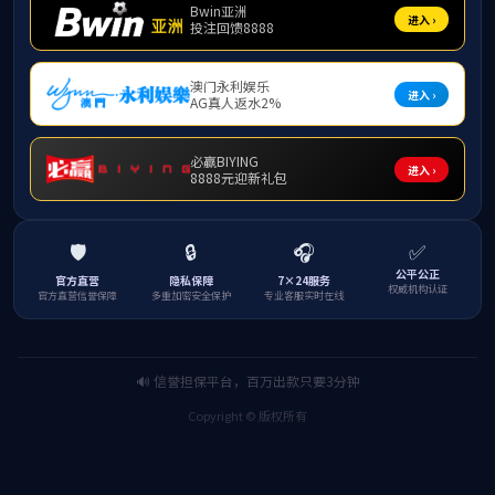
殊的铁原阻击战，讲述了2.5万名志愿军战士以血肉之躯，正面
迎战5万“联合国军”的英雄史诗，生动展现了中国人民志愿军在
抗美援朝战争中的英勇事迹，重现了他们面对生死抉择、敌强
我弱的不利局势时所表现出的不屈精神与坚定信念。
在祖国75周年华诞之际开展此次爱国主义教育活动，既是
一场生动的党性教育，又是一次深刻的思想洗礼。各单位党员
员工纷纷表示要时刻铭记历史，赓续先辈精神血脉，将党的光
荣传统和优良作风转化为工作的强大动力，以更饱满的热情和
更务实的作风投身到实际工作中，共同为打造中国bv伟德国际
1946贡献力量。
上一条：
bv伟德国际1946党支部政治理论学习组专题学习研讨党的二十届三中全会精神
下一条：
【bv伟德国际1946】党支部召开深入贯彻中央八项规定精神学习教育专题会
版权所有©2025 伟德国际(victor1946-始于英国)唯一官方网站 ALL RIGHTS
RESERVED.